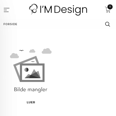
Gå
0
til
innholdet
FORSIDE
LUER